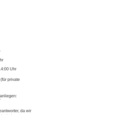
r
hr
14:00 Uhr
(für private
anliegen:
r
eantworter, da wir