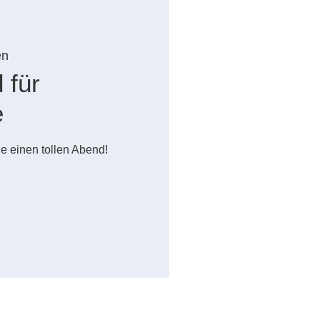
en
 für
e
e einen tollen Abend!