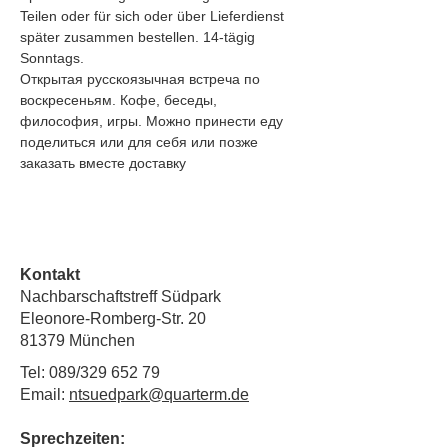
Teilen oder für sich oder über Lieferdienst 
später zusammen bestellen. 14-tägig 
Sonntags.
Открытая русскоязычная встреча по 
воскресеньям. Кофе, беседы, 
философия, игры. Можно принести еду 
поделиться или для себя или позже 
заказать вместе доставку
Kontakt
Nachbarschaftstreff Südpark
Eleonore-Romberg-Str. 20
81379 München
Tel: 089/329 652 79
Email:
ntsuedpark@quarterm.de
Sprechzeiten: