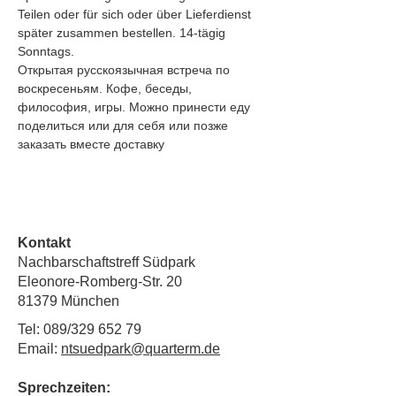
Teilen oder für sich oder über Lieferdienst 
später zusammen bestellen. 14-tägig 
Sonntags.
Открытая русскоязычная встреча по 
воскресеньям. Кофе, беседы, 
философия, игры. Можно принести еду 
поделиться или для себя или позже 
заказать вместе доставку
Kontakt
Nachbarschaftstreff Südpark
Eleonore-Romberg-Str. 20
81379 München
Tel: 089/329 652 79
Email:
ntsuedpark@quarterm.de
Sprechzeiten: