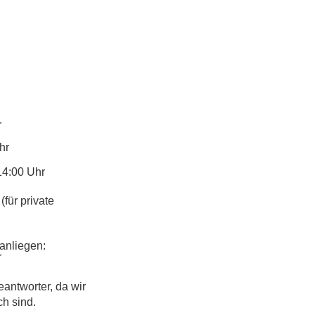
r
hr
14:00 Uhr
(für private
anliegen:
r
eantworter, da wir
ch sind.