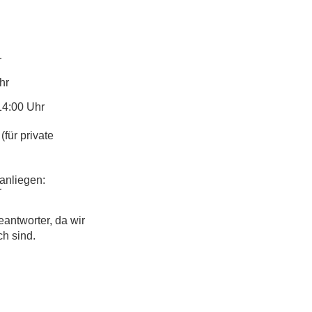
r
hr
14:00 Uhr
(für private
anliegen:
r
eantworter, da wir
ch sind.