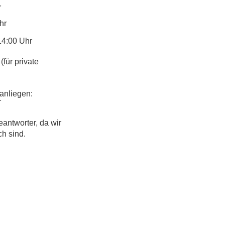
r
hr
14:00 Uhr
(für private
anliegen:
r
eantworter, da wir
ch sind.