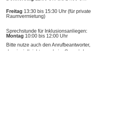
Freitag
13:30 bis 15:30 Uhr (für private
Raumvermietung)
Sprechstunde für Inklusionsanliegen:
Montag
10:00 bis 12:00 Uhr
​Bitte nutze auch den Anrufbeantworter,
da wir vielleicht gerade im Gespräch
sind.
Kontakt
Kinderschutz
Datenschutz
Impressum