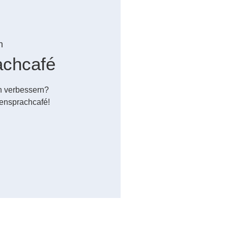
n
achcafé
h verbessern?
ensprachcafé!