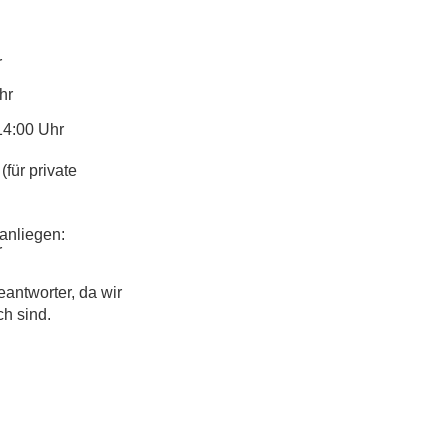
r
hr
14:00 Uhr
(für private
anliegen:
r
eantworter, da wir
ch sind.