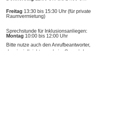
Freitag
13:30 bis 15:30 Uhr (für private
Raumvermietung)
Sprechstunde für Inklusionsanliegen:
Montag
10:00 bis 12:00 Uhr
​Bitte nutze auch den Anrufbeantworter,
da wir vielleicht gerade im Gespräch
sind.
Kontakt
Kinderschutz
Datenschutz
Impressum