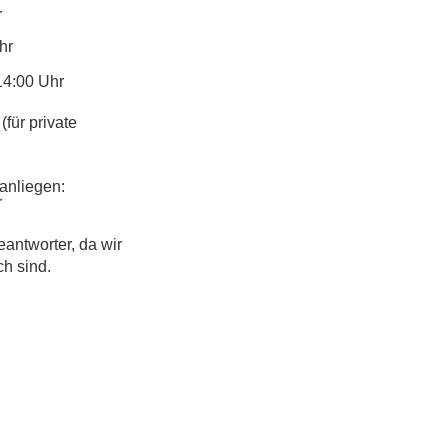
r
hr
14:00 Uhr
(für private
anliegen:
r
eantworter, da wir
ch sind.