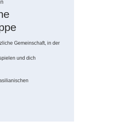
en
he
uppe
zliche Gemeinschaft, in der
spielen und dich
silianischen