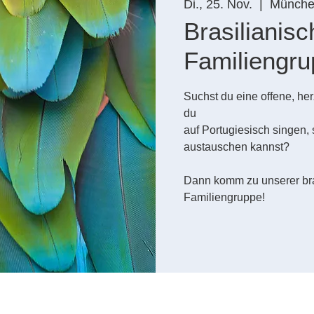
Di., 25. Nov.
  |  
Münch
Brasilianisc
Familiengr
Suchst du eine offene, her
du
auf Portugiesisch singen, 
austauschen kannst?
Dann komm zu unserer bra
Familiengruppe!