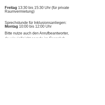
Freitag
13:30 bis 15:30 Uhr (für private
Raumvermietung)
Sprechstunde für Inklusionsanliegen:
Montag
10:00 bis 12:00 Uhr
​Bitte nutze auch den Anrufbeantworter,
da wir vielleicht gerade im Gespräch
sind.
Kontakt
Kinderschutz
Datenschutz
Impressum