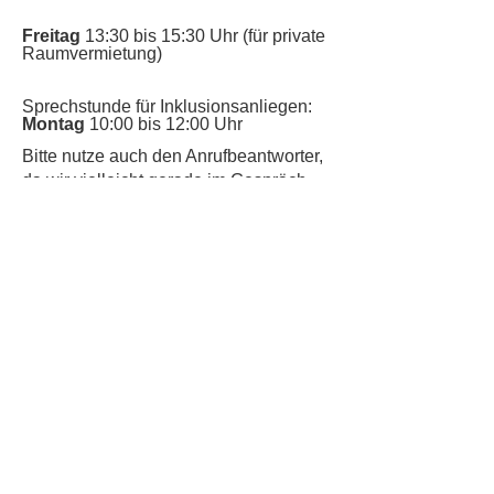
Freitag
13:30 bis 15:30 Uhr (für private
Raumvermietung)
Sprechstunde für Inklusionsanliegen:
Montag
10:00 bis 12:00 Uhr
​Bitte nutze auch den Anrufbeantworter,
da wir vielleicht gerade im Gespräch
sind.
Kontakt
Kinderschutz
Datenschutz
Impressum