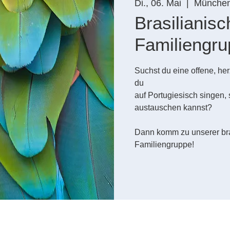
Di., 06. Mai
  |  
Münche
Brasilianisc
Familiengr
Suchst du eine offene, her
du
auf Portugiesisch singen, 
austauschen kannst?
Dann komm zu unserer bra
Familiengruppe!