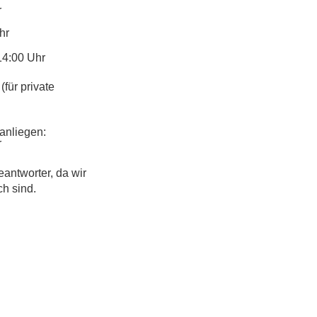
r
hr
14:00 Uhr
(für private
anliegen:
r
eantworter, da wir
ch sind.