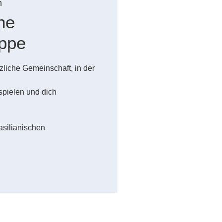
n
he
uppe
zliche Gemeinschaft, in der
spielen und dich
silianischen