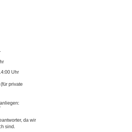
r
hr
14:00 Uhr
(für private
anliegen:
r
eantworter, da wir
ch sind.